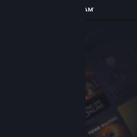
Se connecter
Magasin
Communauté
À propos
Support
Changer la langue
Télécharger l'application mobile Steam
Voir version ordi. du site