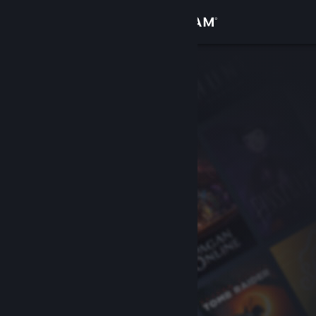
Se connecter
Magasin
Communauté
À propos
Support
Changer la langue
Télécharger l'application mobile Steam
Voir version ordi. du site