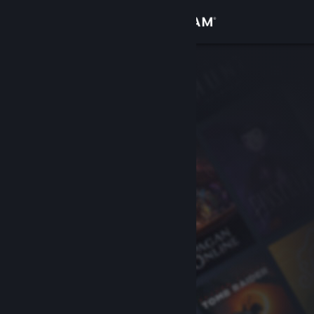
Se connecter
Magasin
Communauté
À propos
Support
Changer la langue
Télécharger l'application mobile Steam
Voir version ordi. du site