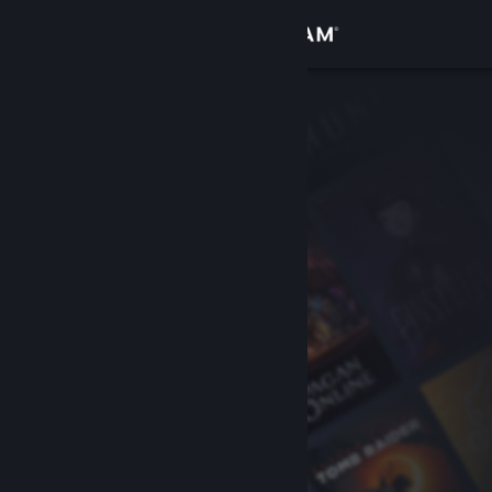
Se connecter
Magasin
Communauté
À propos
Support
Changer la langue
Télécharger l'application mobile Steam
Voir version ordi. du site