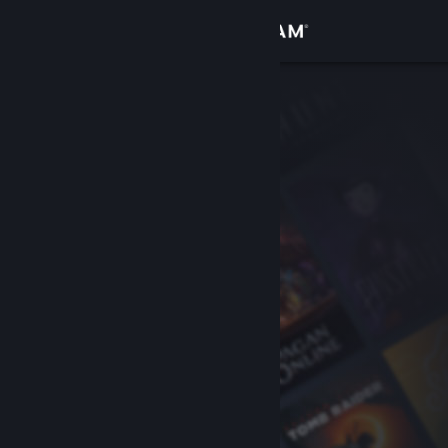
Se connecter
Magasin
Communauté
À propos
Support
Changer la langue
Télécharger l'application mobile Steam
Voir version ordi. du site