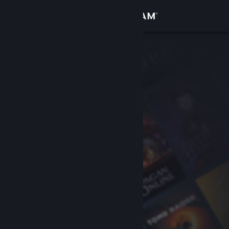
Se connecter
Magasin
Communauté
À propos
Support
Changer la langue
Télécharger l'application mobile Steam
Voir version ordi. du site