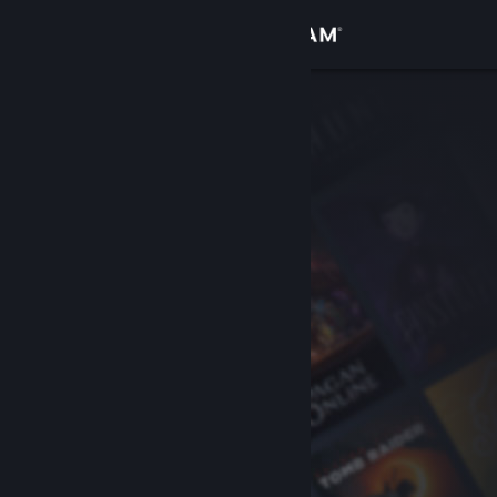
Se connecter
Magasin
Communauté
À propos
Support
Changer la langue
Télécharger l'application mobile Steam
Voir version ordi. du site