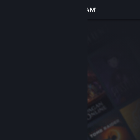
Se connecter
Magasin
Communauté
À propos
Support
Changer la langue
Télécharger l'application mobile Steam
Voir version ordi. du site