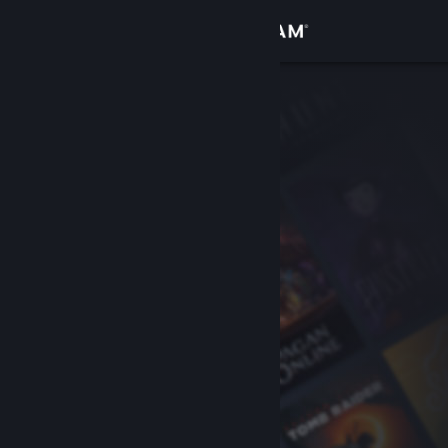
Se connecter
Magasin
Communauté
À propos
Support
Changer la langue
Télécharger l'application mobile Steam
Voir version ordi. du site