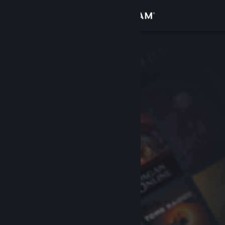
Se connecter
Magasin
Communauté
À propos
Support
Changer la langue
Télécharger l'application mobile Steam
Voir version ordi. du site