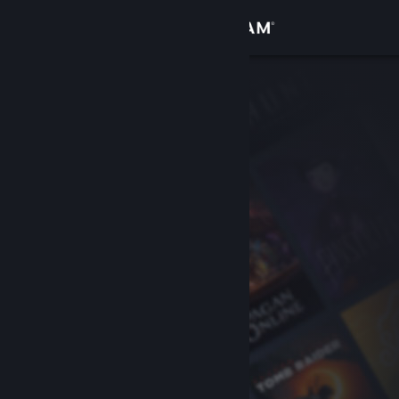
Se connecter
Magasin
Communauté
À propos
Support
Changer la langue
Télécharger l'application mobile Steam
Voir version ordi. du site