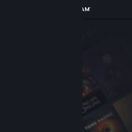
Se connecter
Magasin
Communauté
À propos
Support
Changer la langue
Télécharger l'application mobile Steam
Voir version ordi. du site