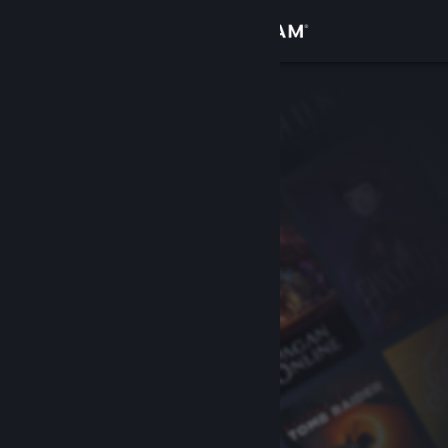
Se connecter
Magasin
Communauté
À propos
Support
Changer la langue
Télécharger l'application mobile Steam
Voir version ordi. du site