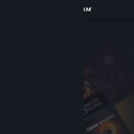
Se connecter
Magasin
Communauté
À propos
Support
Changer la langue
Télécharger l'application mobile Steam
Voir version ordi. du site