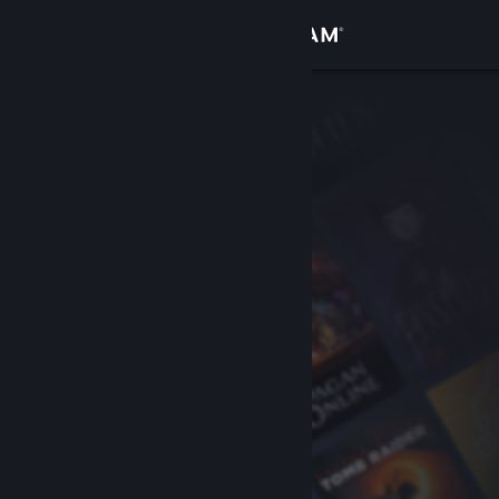
Se connecter
Magasin
Communauté
À propos
Support
Changer la langue
Télécharger l'application mobile Steam
Voir version ordi. du site