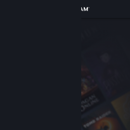
Se connecter
Magasin
Communauté
À propos
Support
Changer la langue
Télécharger l'application mobile Steam
Voir version ordi. du site