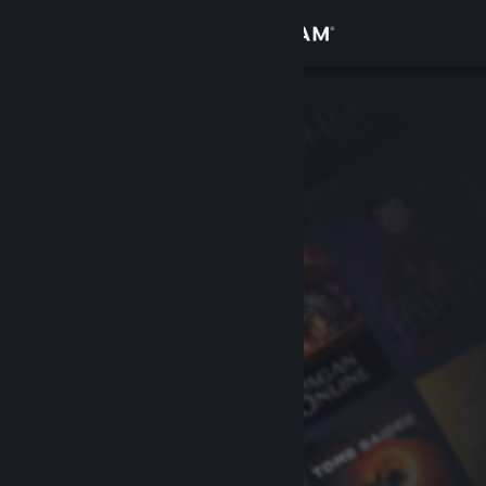
Se connecter
Magasin
Communauté
À propos
Support
Changer la langue
Télécharger l'application mobile Steam
Voir version ordi. du site