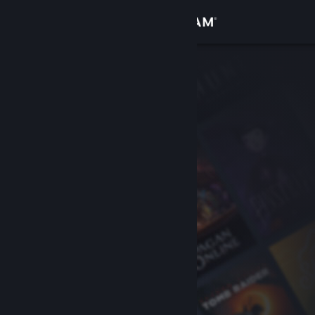
Se connecter
Magasin
Communauté
À propos
Support
Changer la langue
Télécharger l'application mobile Steam
Voir version ordi. du site