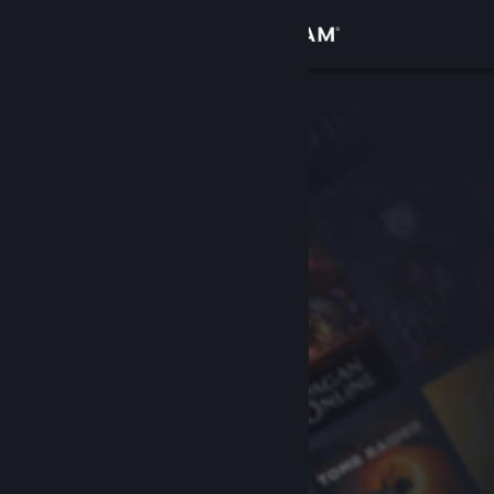
Se connecter
Magasin
Communauté
À propos
Support
Changer la langue
Télécharger l'application mobile Steam
Voir version ordi. du site