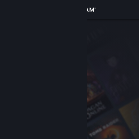
Se connecter
Magasin
Communauté
À propos
Support
Changer la langue
Télécharger l'application mobile Steam
Voir version ordi. du site