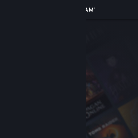
Se connecter
Magasin
Communauté
À propos
Support
Changer la langue
Télécharger l'application mobile Steam
Voir version ordi. du site