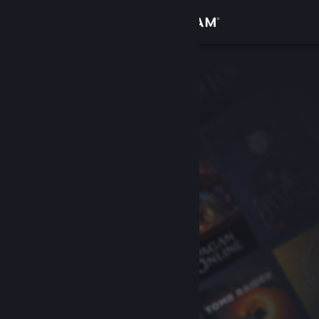
Se connecter
Magasin
Communauté
À propos
Support
Changer la langue
Télécharger l'application mobile Steam
Voir version ordi. du site