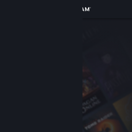
Se connecter
Magasin
Communauté
À propos
Support
Changer la langue
Télécharger l'application mobile Steam
Voir version ordi. du site