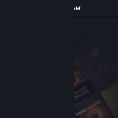
Se connecter
Magasin
Communauté
À propos
Support
Changer la langue
Télécharger l'application mobile Steam
Voir version ordi. du site