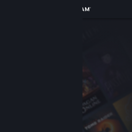
Se connecter
Magasin
Communauté
À propos
Support
Changer la langue
Télécharger l'application mobile Steam
Voir version ordi. du site