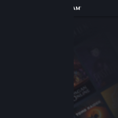
Se connecter
Magasin
Communauté
À propos
Support
Changer la langue
Télécharger l'application mobile Steam
Voir version ordi. du site