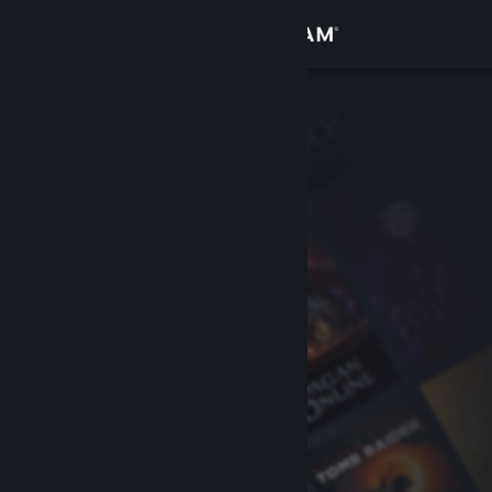
Se connecter
Magasin
Communauté
À propos
Support
Changer la langue
Télécharger l'application mobile Steam
Voir version ordi. du site