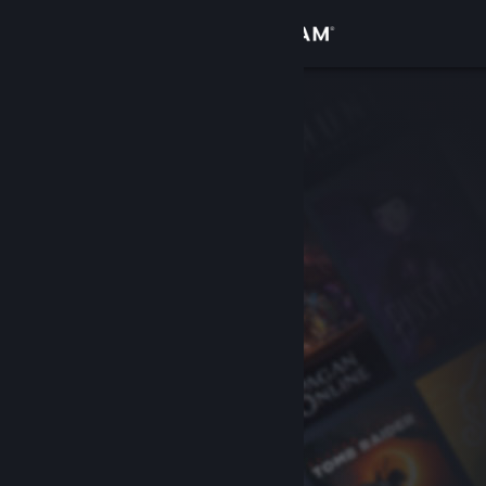
Se connecter
Magasin
Communauté
À propos
Support
Changer la langue
Télécharger l'application mobile Steam
Voir version ordi. du site