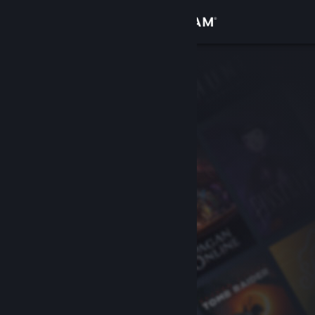
Se connecter
Magasin
Communauté
À propos
Support
Changer la langue
Télécharger l'application mobile Steam
Voir version ordi. du site