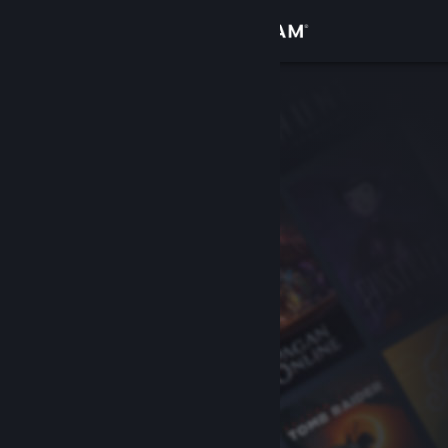
Se connecter
Magasin
Communauté
À propos
Support
Changer la langue
Télécharger l'application mobile Steam
Voir version ordi. du site