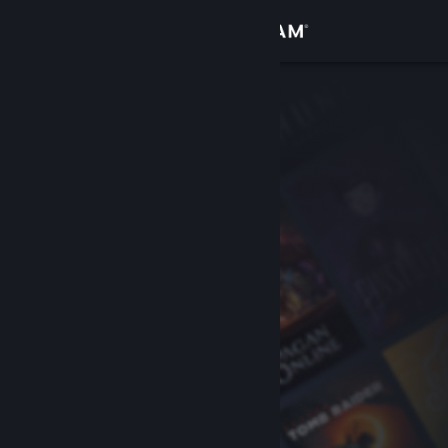
Se connecter
Magasin
Communauté
À propos
Support
Changer la langue
Télécharger l'application mobile Steam
Voir version ordi. du site