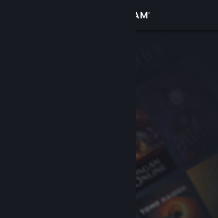
Se connecter
Magasin
Communauté
À propos
Support
Changer la langue
Télécharger l'application mobile Steam
Voir version ordi. du site