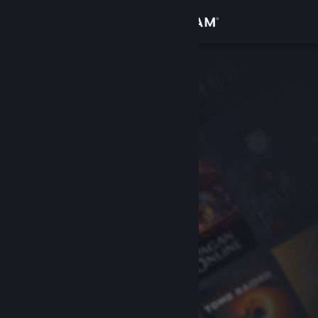
Se connecter
Magasin
Communauté
À propos
Support
Changer la langue
Télécharger l'application mobile Steam
Voir version ordi. du site