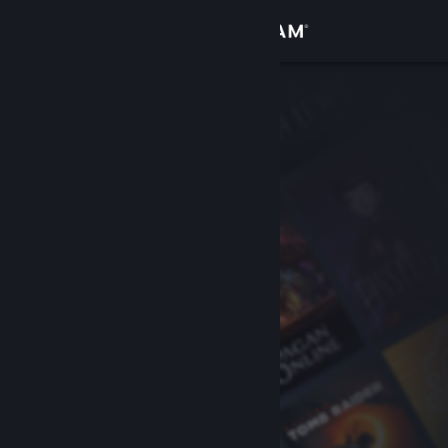
Se connecter
Magasin
Communauté
À propos
Support
Changer la langue
Télécharger l'application mobile Steam
Voir version ordi. du site