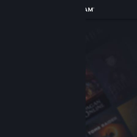
Se connecter
Magasin
Communauté
À propos
Support
Changer la langue
Télécharger l'application mobile Steam
Voir version ordi. du site