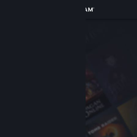
Se connecter
Magasin
Communauté
À propos
Support
Changer la langue
Télécharger l'application mobile Steam
Voir version ordi. du site