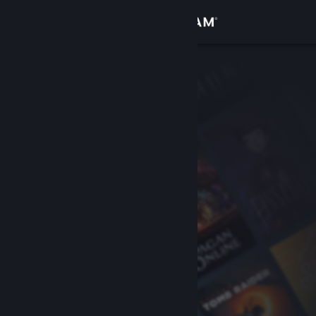
Se connecter
Magasin
Communauté
À propos
Support
Changer la langue
Télécharger l'application mobile Steam
Voir version ordi. du site