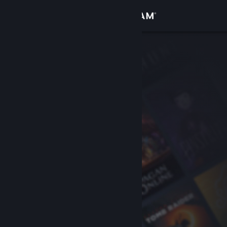
Se connecter
Magasin
Communauté
À propos
Support
Changer la langue
Télécharger l'application mobile Steam
Voir version ordi. du site