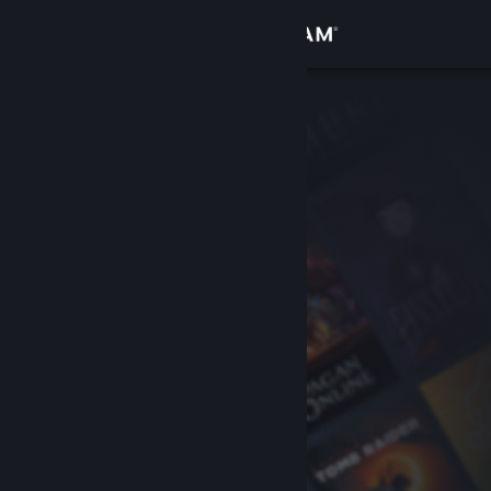
Se connecter
Magasin
Communauté
À propos
Support
Changer la langue
Télécharger l'application mobile Steam
Voir version ordi. du site