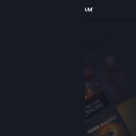
Se connecter
Magasin
Communauté
À propos
Support
Changer la langue
Télécharger l'application mobile Steam
Voir version ordi. du site