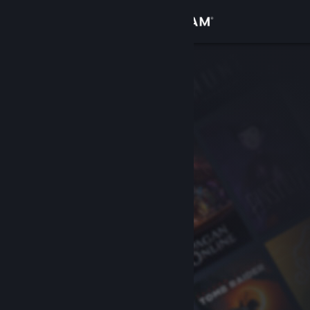
Se connecter
Magasin
Communauté
À propos
Support
Changer la langue
Télécharger l'application mobile Steam
Voir version ordi. du site