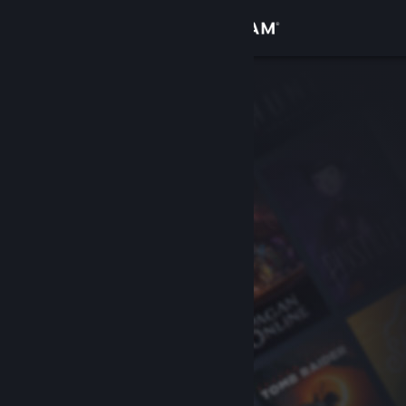
Se connecter
Magasin
Communauté
À propos
Support
Changer la langue
Télécharger l'application mobile Steam
Voir version ordi. du site