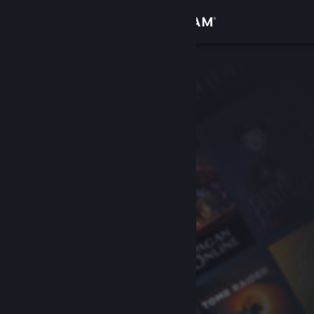
Se connecter
Magasin
Communauté
À propos
Support
Changer la langue
Télécharger l'application mobile Steam
Voir version ordi. du site