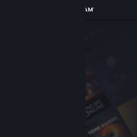
Se connecter
Magasin
Communauté
À propos
Support
Changer la langue
Télécharger l'application mobile Steam
Voir version ordi. du site