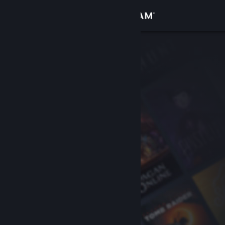
Se connecter
Magasin
Communauté
À propos
Support
Changer la langue
Télécharger l'application mobile Steam
Voir version ordi. du site