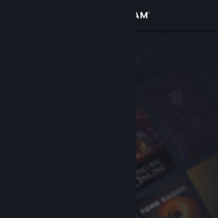
Se connecter
Magasin
Communauté
À propos
Support
Changer la langue
Télécharger l'application mobile Steam
Voir version ordi. du site