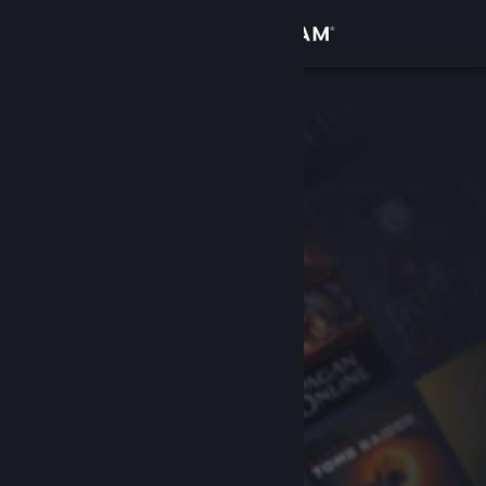
Se connecter
Magasin
Communauté
À propos
Support
Changer la langue
Télécharger l'application mobile Steam
Voir version ordi. du site