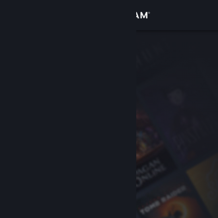
Se connecter
Magasin
Communauté
À propos
Support
Changer la langue
Télécharger l'application mobile Steam
Voir version ordi. du site