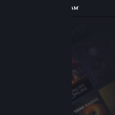
Se connecter
Magasin
Communauté
À propos
Support
Changer la langue
Télécharger l'application mobile Steam
Voir version ordi. du site