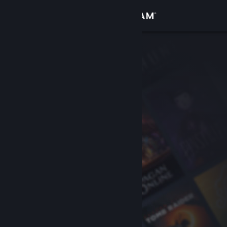
Se connecter
Magasin
Communauté
À propos
Support
Changer la langue
Télécharger l'application mobile Steam
Voir version ordi. du site